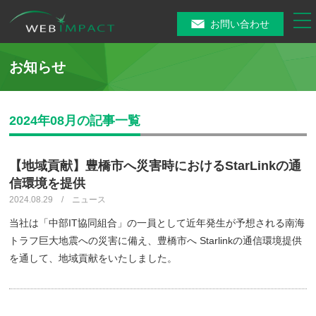
tog
お問い合わせ
nav
お知らせ
2024年08月の記事一覧
【地域貢献】豊橋市へ災害時におけるStarLinkの通
信環境を提供
2024.08.29 / ニュース
当社は「中部IT協同組合」の一員として近年発生が予想される南海
トラフ巨大地震への災害に備え、豊橋市へ Starlinkの通信環境提供
を通して、地域貢献をいたしました。