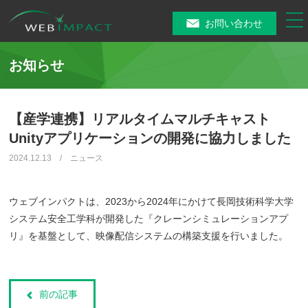
tog
お問い合わせ
nav
お知らせ
【産学連携】リアルタイムマルチキャスト
Unityアプリケーションの開発に協力しました
2024.12.13 / ニュース
ウェブインパクトは、2023から2024年にかけて長岡技術科学大学
システム安全工学科が開発した『クレーンシミュレーションアプ
リ』を基盤として、映像配信システムの構築支援を行いました。
前の記事