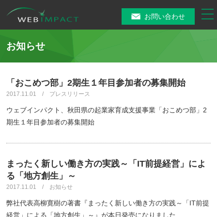
tog
お問い合わせ
nav
お知らせ
「おこめつ部」2期生１年目参加者の募集開始
2017.11.01 / プレスリリース
ウェブインパクト、秋田県の起業家育成支援事業「おこめつ部」2
期生１年目参加者の募集開始
まったく新しい働き方の実践～「IT前提経営」によ
る「地方創生」～
2017.11.01 / お知らせ
弊社代表高柳寛樹の著書『まったく新しい働き方の実践～「IT前提
経営」による「地方創生」～』が本日発売になりました