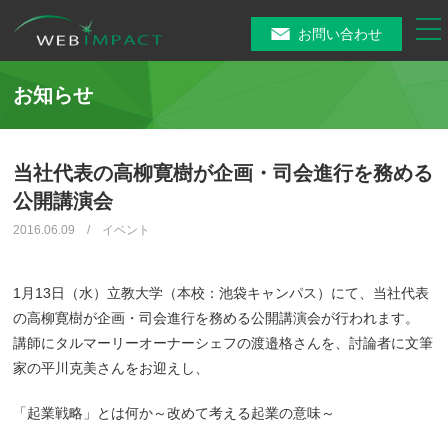
tog
お問い合わせ
nav
お知らせ
当社代表の高柳寛樹が企画・司会進行を務める
公開講演会
2016.06.09 / イベント
1月13日（水）立教大学（本校：池袋キャンパス）にて、当社代表
の高柳寛樹が企画・司会進行を務める公開講演会が行われます。
講師にタルマーリーオーナーシェフの渡邉格さんを、討論者に文筆
家の平川克美さんをお迎えし、
「起業戦略」とは何か～改めて考える起業の意味～