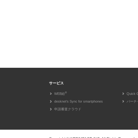
サービス
®
WEB給
Quick 
desknet‘s Sync for smartphones
バーチ
申請審査クラウド