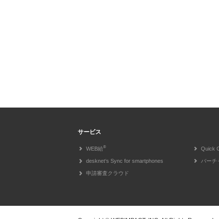
サービス
®
WEB給
Quick 
desknet‘s Sync for smartphones
バーチ
申請審査クラウド