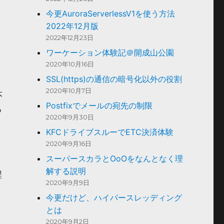
今更AuroraServerlessV1を使う方法
2022年12月版
2022年12月23日
ワーケーション体験記＠開成山公園
2020年10月16日
SSL(https)の通信の暗号化以外の役割
2020年10月7日
本
Postfixでメールの宛先の制限
つ
2020年9月30日
KFCドライブスルーでETC決済体験
2020年9月16日
スーパースカラとOoOをなんとなく理
解する説明
程
2020年9月9日
今更だけど、ハイパースレッディング
とは
2020年9月2日