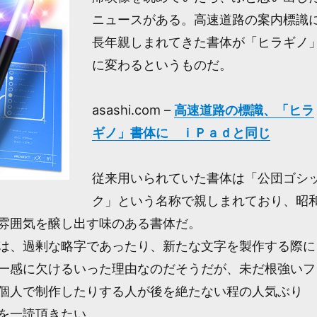
ニュースがある。高速道路の案内標識
長年親しまれてきた書体が「ヒラギノ
に変わるというものだ。
asashi.com –
高速道路の標識、「ヒラ
ギノ」書体に ｉＰａｄと同じ
従来用いられていた書体は「公団ゴシ
ク」という名称で親しまれており、昭
雰囲気を醸し出す味のある書体だ。
は、過剰な略字であったり、新たな文字を製作する際に
一感に欠けるいった理由なのだそうだが、未だ根強いフ
個人で制作したりする人が後を絶たない程の人気ぶり
を一読頂きたい。