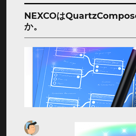
NEXCOはQuartzCom
か。