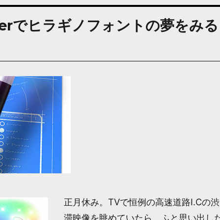
poserでヒラギノフォントの夢をみる
正月休み。TVで恒例の高速道路I.Cの渋
滞映像を眺めていたら、ふと思い出し