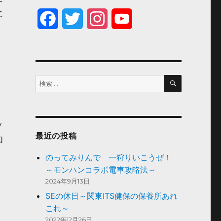
に
F
T
I
Y
」
a
w
n
o
c
i
s
u
検
検
e
t
t
T
索
索:
b
t
a
u
o
e
g
b
ッ
最近の投稿
和
o
r
r
e
のってみりんで 一狩りいこうぜ！
k
a
～モンハンコラボ電車攻略法～
2024年9月13日
m
SEの休日～関東ITS健保の保養所あれ
これ～
2022年12月26日