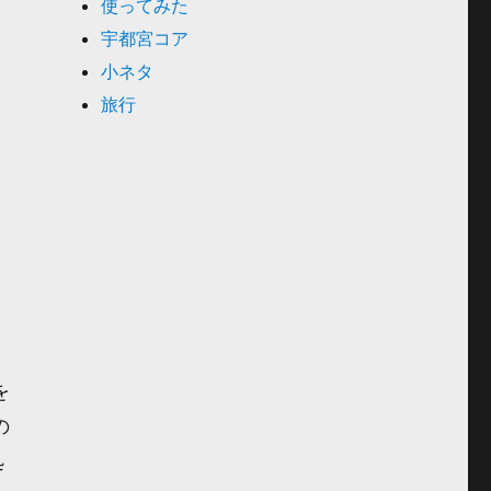
使ってみた
宇都宮コア
小ネタ
旅行
を
の
処