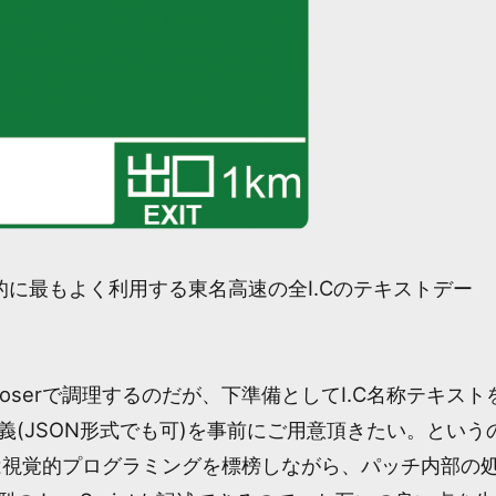
人的に最もよく利用する東名高速の全I.Cのテキストデー
mposerで調理するのだが、下準備としてI.C名称テキスト
変数定義(JSON形式でも可)を事前にご用意頂きたい。という
oserは視覚的プログラミングを標榜しながら、パッチ内部の