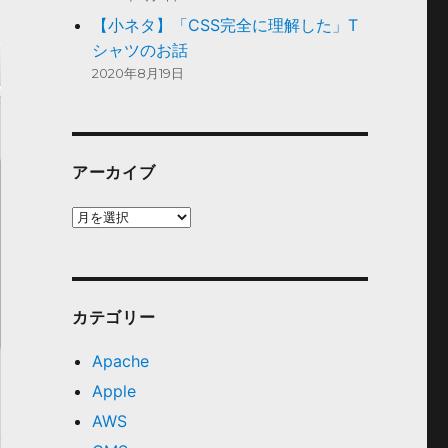
【小ネタ】「CSS完全に理解した」T
シャツのお話
2020年8月19日
アーカイブ
ア
ー
カ
イ
ブ
カテゴリー
Apache
Apple
AWS