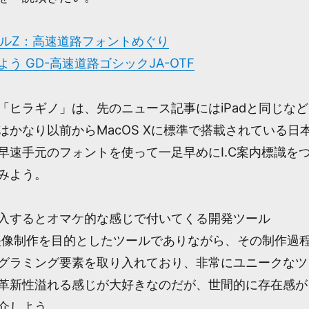
ポータルZ：高速道路フォントめぐり
う GD-高速道路ゴシックJA-OTF
「ヒラギノ」は、先のニュース記事にはiPadと同じなど
かなり以前からMacOS Xに標準で搭載されている日
早速手元のフォントを使って一足早めにI.C案内標識を
みよう。
購入するとオマケ的な感じで付いてくる開発ツール
erだ。映像制作を目的としたツールでありながら、その制作過
グラミング要素を取り入れており、非常にユニークなツ
革新性溢れる感じが大好きなのだが、世間的に存在感が
介しよう。