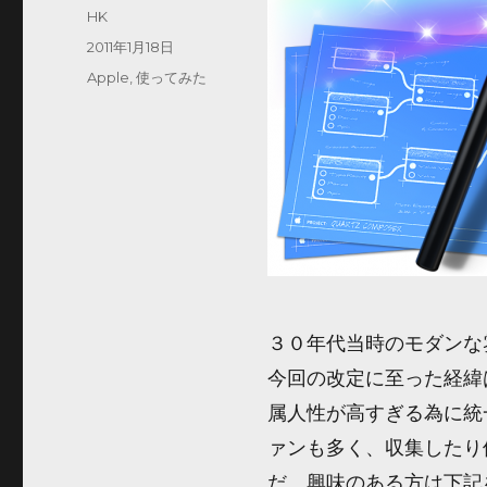
投
HK
稿
投
2011年1月18日
者
稿
カ
Apple
,
使ってみた
日:
テ
ゴ
リ
ー
３０年代当時のモダンな
今回の改定に至った経緯
属人性が高すぎる為に統
ァンも多く、収集したり
だ。興味のある方は下記