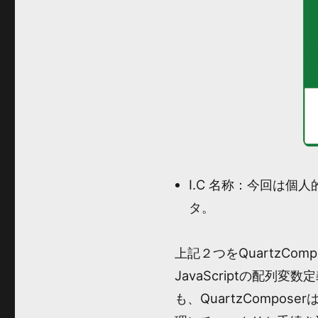
I.C 名称：今回は個
タ。
上記２つをQuartzCo
JavaScriptの配列
も、QuartzComp