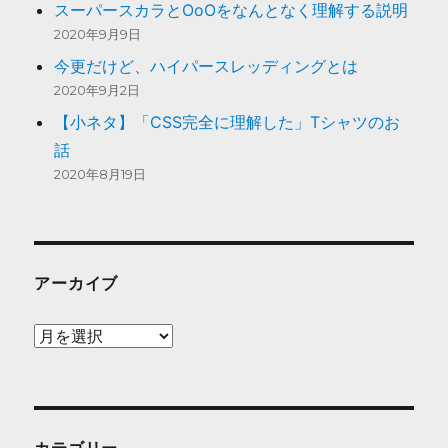
スーパースカラとOoOをなんとなく理解する説明
2020年9月9日
今更だけど、ハイパースレッディングとは
2020年9月2日
【小ネタ】「CSS完全に理解した」Tシャツのお
話
2020年8月19日
アーカイブ
ア
ー
カ
イ
ブ