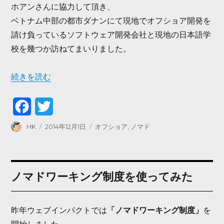
ホアンさんに協力して頂き、
ベトナム中部の都市ダナンにて現地でオフショア開発を
請け負っているソフトウェア開発会社と現地の日本語学
校を幾つか訪ねてまいりました。
“ベトナム探訪” の
続きを読む
F
T
a
w
投
投
カ
HK
2014年12月1日
オフショア
,
ノマド
稿
稿
テ
c
i
者
日:
ゴ
リ
e
t
ー
ノマドワーキング制度を使ってみた
b
t
o
e
昨年ウェブインパクトでは
「ノマドワーキング制度」
を
o
r
開始しました。