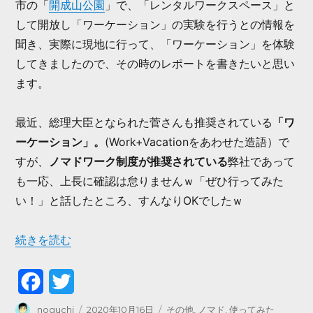
市の「
開成山公園
」で、「レンタルワークスペース」と
して開放し「ワーケーション」の実験を行うとの情報を
聞き、実際に現地に行って、「ワーケーション」を体験
してきましたので、その時のレポートを書きたいと思い
ます。
最近、総理大臣となられた菅さんも推奨されている
「ワ
ーケーション」。
(Work+Vacationをあわせた造語）で
すが、
ノマドワーク制度が推奨されている
弊社であって
も一応、上長に確認は怠りませんｗ「ぜひ行ってみた
い！」と話したところ、すんなりOKでしたｗ
“ワーケーション体験記＠開成山公園” の
続きを読む
F
T
a
w
投
投
カ
noguchi
2020年10月16日
その他
,
ノマド
,
使ってみた