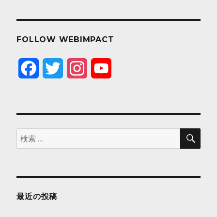
FOLLOW WEBIMPACT
F
T
I
Y
a
w
n
o
c
i
s
u
e
t
t
T
検
検
索
索:
b
t
a
u
o
e
g
b
o
r
r
e
最近の投稿
k
a