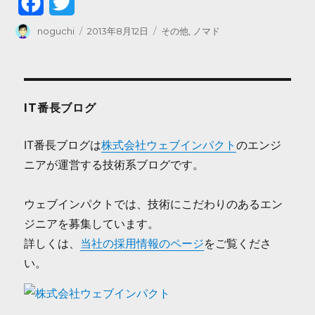
F
T
a
w
投
投
カ
noguchi
2013年8月12日
その他
,
ノマド
稿
稿
テ
c
i
者
日:
ゴ
リ
e
t
ー
b
t
IT番長ブログ
o
e
IT番長ブログは
株式会社ウェブインパクト
のエンジ
o
r
ニアが運営する技術系ブログです。
k
ウェブインパクトでは、技術にこだわりのあるエン
ジニアを募集しています。
詳しくは、
当社の採用情報のページ
をご覧くださ
い。