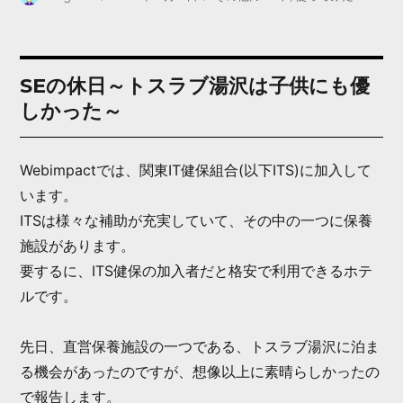
稿
稿
テ
c
i
者
日:
ゴ
リ
e
t
ー
SEの休日～トスラブ湯沢は子供にも優
b
t
しかった～
o
e
o
r
Webimpactでは、関東IT健保組合(以下ITS)に加入して
k
います。
ITSは様々な補助が充実していて、その中の一つに保養
施設があります。
要するに、ITS健保の加入者だと格安で利用できるホテ
ルです。
先日、直営保養施設の一つである、トスラブ湯沢に泊ま
る機会があったのですが、想像以上に素晴らしかったの
で報告します。