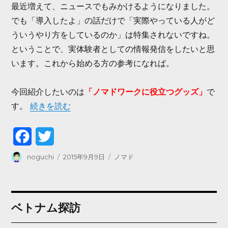
最近増えて、ニュースでもみかけるようになりました。
でも「導入したよ」の話だけで「実際やっている人がど
ういうやり方をしているのか」は特集されないですね。
ということで、実体験者としての情報発信をしたいと思
います。これから始める方の参考になれば。
今回紹介したいのは
「ノマドワークに役立つグッズ」
で
“ノマドワークに役立つグッズ” の
す。
続きを読む
F
T
a
w
投
投
カ
noguchi
2015年9月9日
ノマド
稿
稿
テ
c
i
者
日:
ゴ
リ
e
t
ー
ベトナム探訪
b
t
o
e