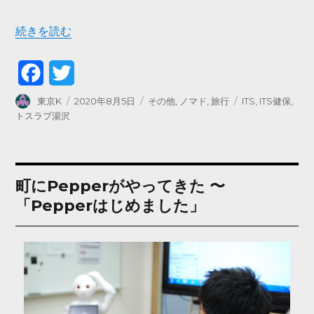
“SEの休日～トスラブ湯沢は子供にも優しかった～” の
続きを読む
F
T
a
w
投
投
カ
タ
東京K
2020年8月5日
その他
,
ノマド
,
旅行
ITS
,
ITS健保
,
稿
稿
テ
グ
トスラブ湯沢
c
i
者
日:
ゴ
リ
e
t
ー
b
t
町にPepperがやってきた 〜
o
e
「Pepperはじめました」
o
r
k