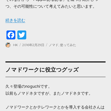
つ、その可能性について考えてみたいと思います。
“町にPepperがやってきた 〜 「Pepperはじめました」” の
続きを読む
F
T
a
w
投
投
カ
HK
2016年2月29日
ノマド
,
使ってみた
稿
稿
テ
c
i
者
日:
ゴ
リ
e
t
ー
ノマドワークに役立つグッズ
b
t
o
e
久々登場のnoguchiです。
o
r
以前もノマドネタですが、またノマドネタです。
k
ノマドワークとかテレワークとかを導入する会社さんは