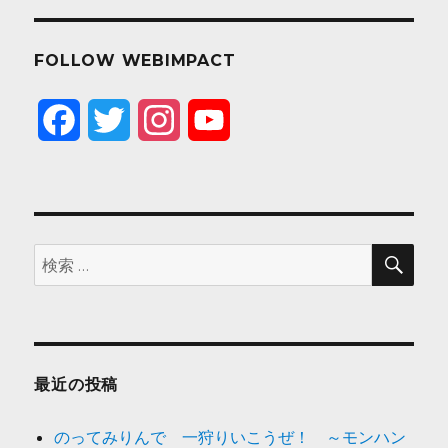
FOLLOW WEBIMPACT
F
T
I
Y
a
w
n
o
c
i
s
u
e
t
t
T
検
検
索
索:
b
t
a
u
o
e
g
b
o
r
r
e
最近の投稿
k
a
のってみりんで 一狩りいこうぜ！ ～モンハン