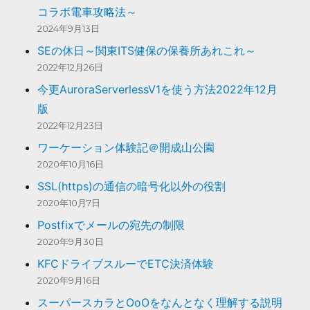
m
コラボ電車攻略法～
2024年9月13日
SEの休日～関東ITS健保の保養所あれこれ～
2022年12月26日
今更AuroraServerlessV1を使う方法2022年12月
版
2022年12月23日
ワーケーション体験記＠開成山公園
2020年10月16日
SSL(https)の通信の暗号化以外の役割
2020年10月7日
Postfixでメールの宛先の制限
2020年9月30日
KFCドライブスルーでETC決済体験
2020年9月16日
スーパースカラとOoOをなんとなく理解する説明